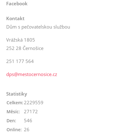
Facebook
Kontakt
Dům s pečovatelskou službou
Vrážská 1805
252 28 Černošice
251 177 564
dps@mestocernosice.cz
Statistiky
2229559
Celkem:
27172
Měsíc:
546
Den:
26
Online: