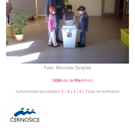
Foto: Miroslav Strejček
Další →
Zpět do složky
← Předchozí
Automatické procházení:
3
|
4
|
5
|
6
|
7
(čas ve vteřinách)