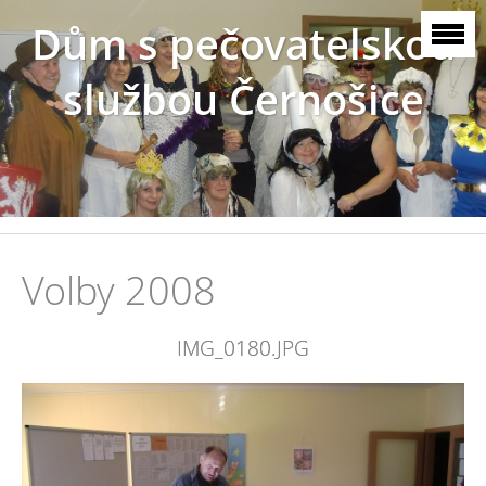
Dům s pečovatelskou
službou Černošice
Volby 2008
IMG_0180.JPG