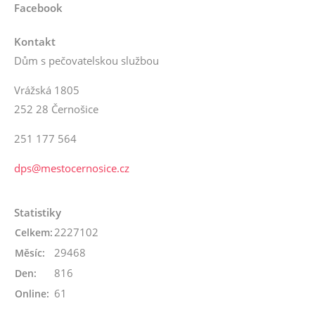
Facebook
Kontakt
Dům s pečovatelskou službou
Vrážská 1805
252 28 Černošice
251 177 564
dps@mestocernosice.cz
Statistiky
2227102
Celkem:
29468
Měsíc:
816
Den:
61
Online: