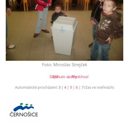
Foto: Miroslav Strejček
Další →
Zpět do složky
← Předchozí
Automatické procházení:
3
|
4
|
5
|
6
|
7
(čas ve vteřinách)