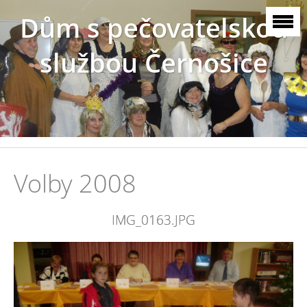
Dům s pečovatelskou
službou Černošice
Volby 2008
IMG_0163.JPG