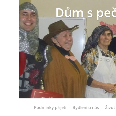
Dům s peč
Podmínky přijetí
Bydlení u nás
Život