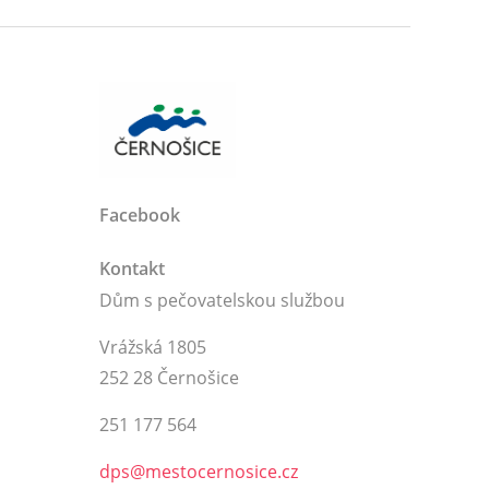
Facebook
Kontakt
Dům s pečovatelskou službou
Vrážská 1805
252 28 Černošice
251 177 564
dps@mestocernosice.cz