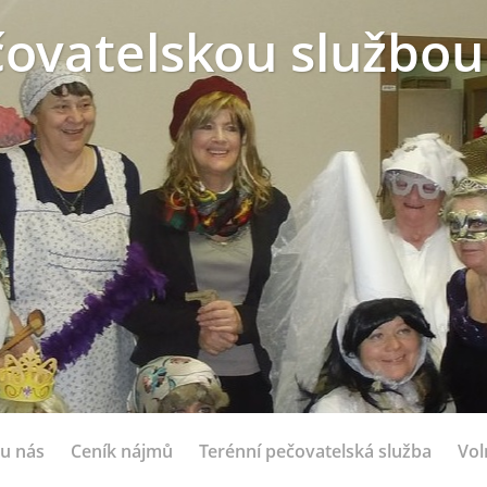
ovatelskou službou
 u nás
Ceník nájmů
Terénní pečovatelská služba
Vol