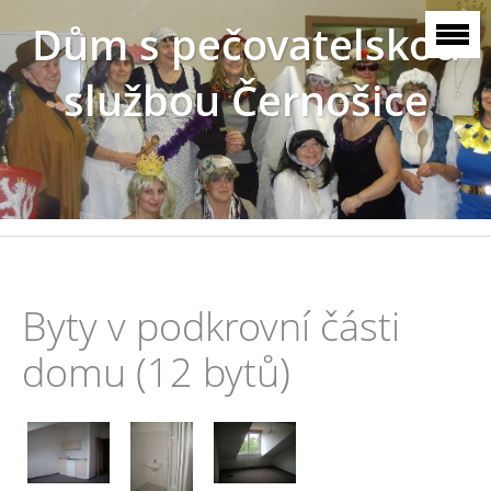
Dům s pečovatelskou
službou Černošice
Byty v podkrovní části
domu (12 bytů)