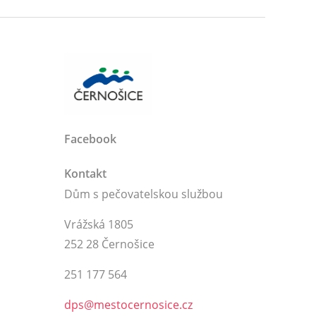
Facebook
Kontakt
Dům s pečovatelskou službou
Vrážská 1805
252 28 Černošice
251 177 564
dps@mestocernosice.cz