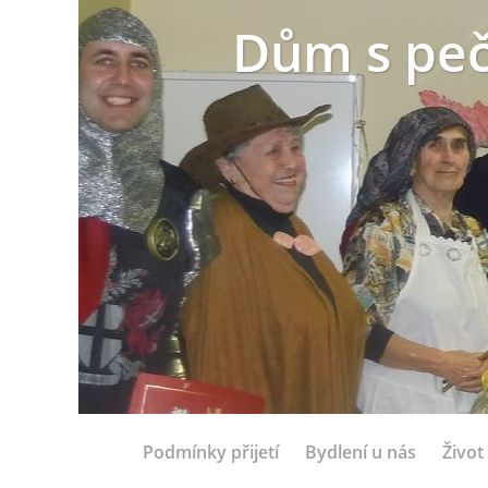
Dům s peč
Podmínky přijetí
Bydlení u nás
Život