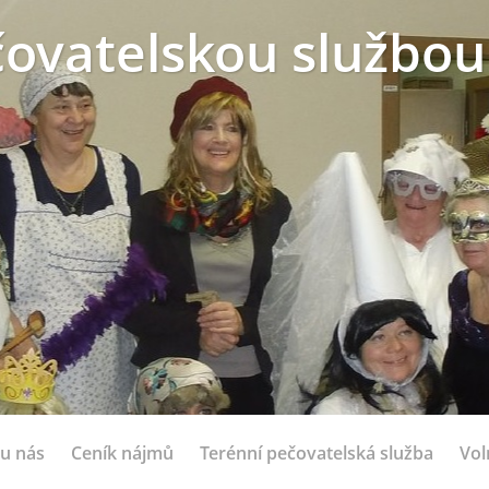
ovatelskou službou
 u nás
Ceník nájmů
Terénní pečovatelská služba
Vol