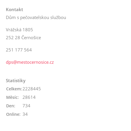
Kontakt
Dům s pečovatelskou službou
Vrážská 1805
252 28 Černošice
251 177 564
dps@mestocernosice.cz
Statistiky
2228445
Celkem:
28614
Měsíc:
734
Den:
34
Online: