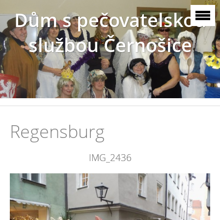
Dům s pečovatelskou
službou Černošice
Regensburg
IMG_2436