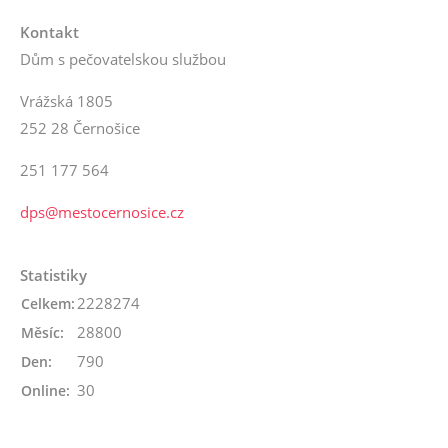
Kontakt
Dům s pečovatelskou službou
Vrážská 1805
252 28 Černošice
251 177 564
dps@mestocernosice.cz
Statistiky
2228274
Celkem:
28800
Měsíc:
790
Den:
30
Online: