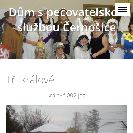
Dům s pečovatelskou
službou Černošice
Tři králové
králové 002.jpg