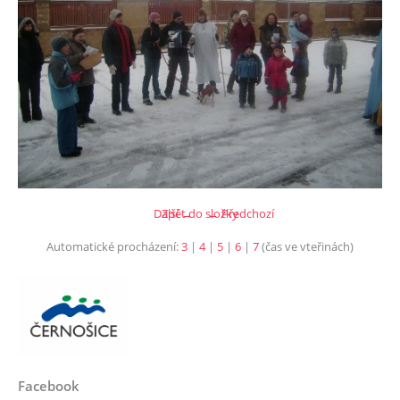
Další →
Zpět do složky
← Předchozí
Automatické procházení:
3
|
4
|
5
|
6
|
7
(čas ve vteřinách)
Facebook