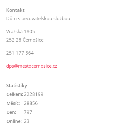
Kontakt
Dům s pečovatelskou službou
Vrážská 1805
252 28 Černošice
251 177 564
dps@mestocernosice.cz
Statistiky
2228199
Celkem:
28856
Měsíc:
797
Den:
23
Online: