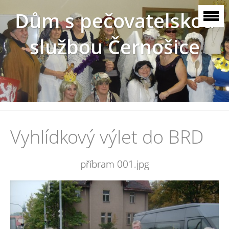
Dům s pečovatelskou
službou Černošice
Vyhlídkový výlet do BRD
příbram 001.jpg