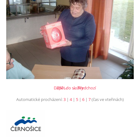
Další →
Zpět do složky
← Předchozí
Automatické procházení:
3
|
4
|
5
|
6
|
7
(čas ve vteřinách)