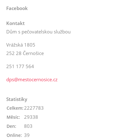
Facebook
Kontakt
Dům s pečovatelskou službou
Vrážská 1805
252 28 Černošice
251 177 564
dps@mestocernosice.cz
Statistiky
2227783
Celkem:
29338
Měsíc:
803
Den:
39
Online: