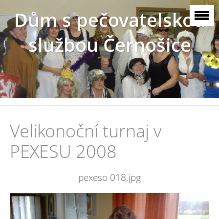
Dům s pečovatelskou
službou Černošice
Velikonoční turnaj v
PEXESU 2008
pexeso 018.jpg