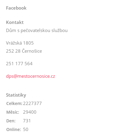
Facebook
Kontakt
Dům s pečovatelskou službou
Vrážská 1805
252 28 Černošice
251 177 564
dps@mestocernosice.cz
Statistiky
2227377
Celkem:
29400
Měsíc:
731
Den:
50
Online: