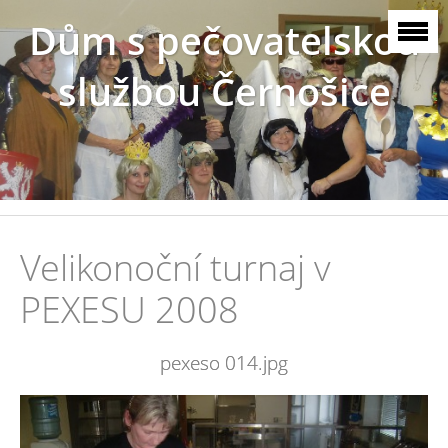
Dům s pečovatelskou
službou Černošice
Velikonoční turnaj v
PEXESU 2008
pexeso 014.jpg