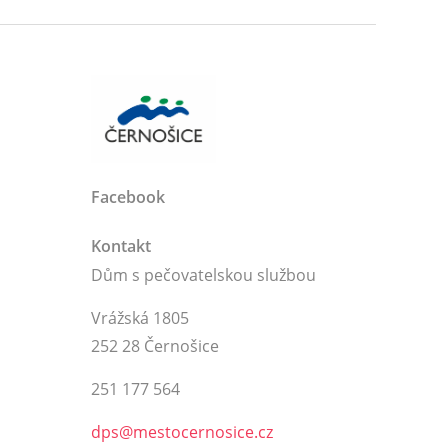
Facebook
Kontakt
Dům s pečovatelskou službou
Vrážská 1805
252 28 Černošice
251 177 564
dps@mestocernosice.cz