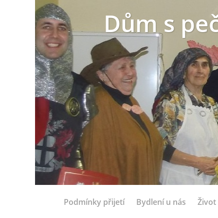
Dům s peč
Podmínky přijetí
Bydlení u nás
Život