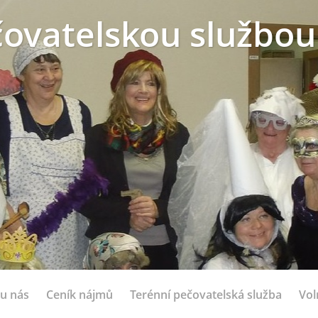
ovatelskou službou
 u nás
Ceník nájmů
Terénní pečovatelská služba
Vol