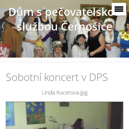
Dům s pečovatelskou
službou Černošice
Sobotní koncert v DPS
Linda Kucerova.jpg