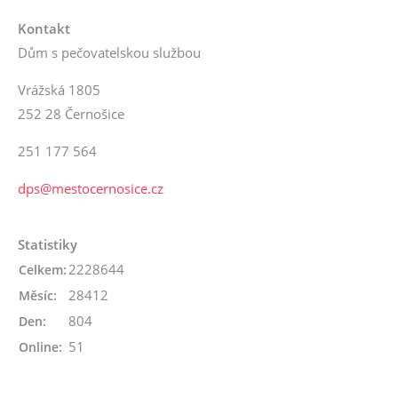
Kontakt
Dům s pečovatelskou službou
Vrážská 1805
252 28 Černošice
251 177 564
dps@mestocernosice.cz
Statistiky
2228644
Celkem:
28412
Měsíc:
804
Den:
51
Online: