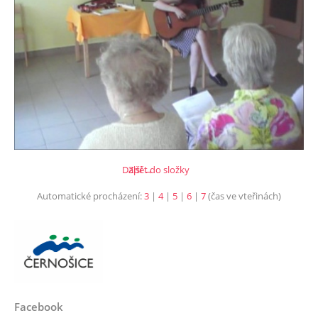
Další →
Zpět do složky
Automatické procházení:
3
|
4
|
5
|
6
|
7
(čas ve vteřinách)
Facebook