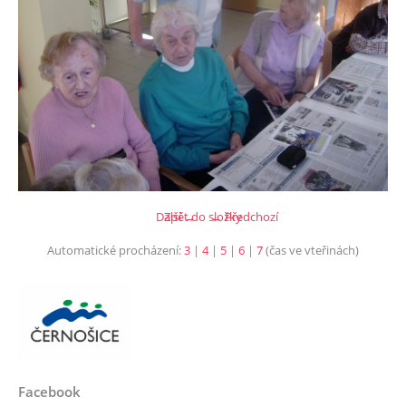
Další →
Zpět do složky
← Předchozí
Automatické procházení:
3
|
4
|
5
|
6
|
7
(čas ve vteřinách)
Facebook