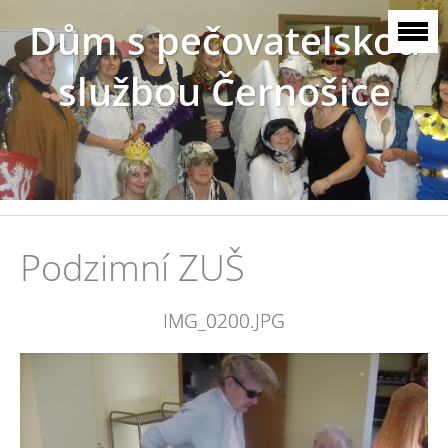
Dům s pečovatelskou
službou Černošice
Podzimní ZUŠ
IMG_0200.JPG