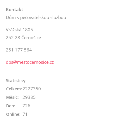
Kontakt
Dům s pečovatelskou službou
Vrážská 1805
252 28 Černošice
251 177 564
dps@mestocernosice.cz
Statistiky
2227350
Celkem:
29385
Měsíc:
726
Den:
71
Online: