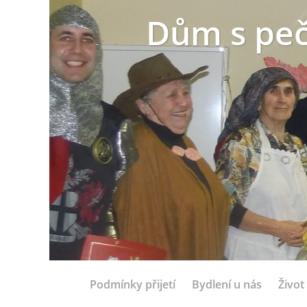
Dům s peč
Podmínky přijetí
Bydlení u nás
Život