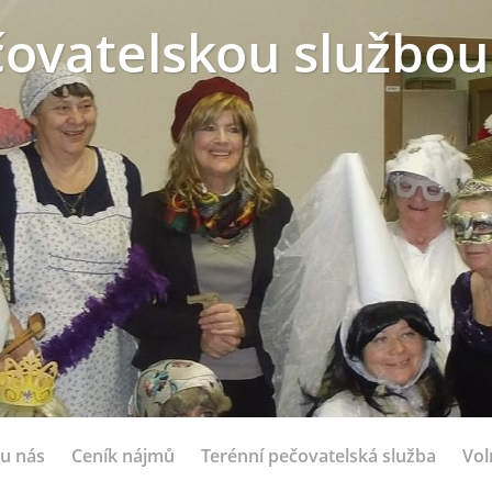
ovatelskou službou
 u nás
Ceník nájmů
Terénní pečovatelská služba
Vol