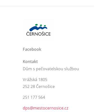
Facebook
Kontakt
Dům s pečovatelskou službou
Vrážská 1805
252 28 Černošice
251 177 564
dps@mestocernosice.cz