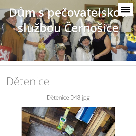
Dům s pečovatelskou
službou Černošice
Dětenice
Dětenice 048.jpg