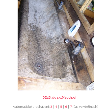
Další →
Zpět do složky
← Předchozí
Automatické procházení:
3
|
4
|
5
|
6
|
7
(čas ve vteřinách)