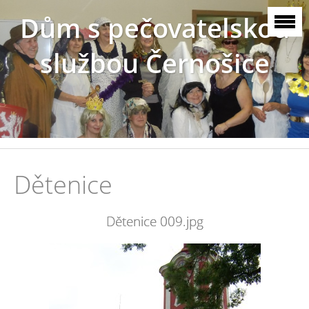
Dům s pečovatelskou
službou Černošice
Dětenice
Dětenice 009.jpg