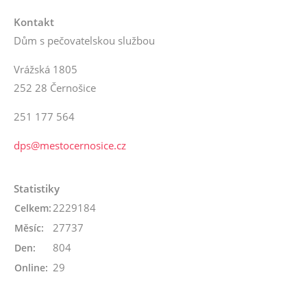
Kontakt
Dům s pečovatelskou službou
Vrážská 1805
252 28 Černošice
251 177 564
dps@mestocernosice.cz
Statistiky
2229184
Celkem:
27737
Měsíc:
804
Den:
29
Online: