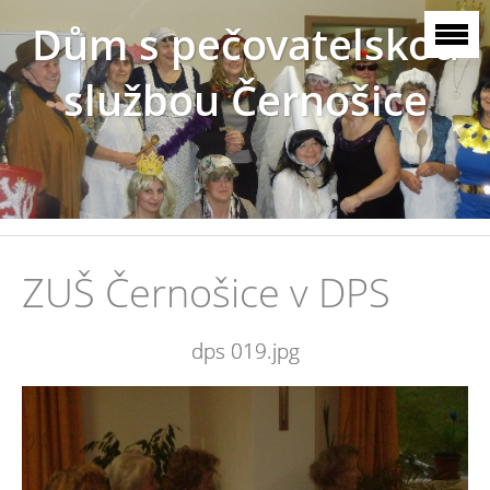
Dům s pečovatelskou
službou Černošice
ZUŠ Černošice v DPS
dps 019.jpg