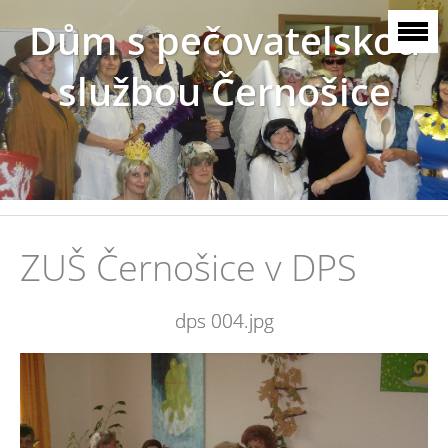
Dům s pečovatelskou
službou Černošice
ZUŠ Černošice v DPS
dps 004.jpg