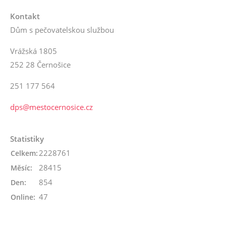
Kontakt
Dům s pečovatelskou službou
Vrážská 1805
252 28 Černošice
251 177 564
dps@mestocernosice.cz
Statistiky
2228761
Celkem:
28415
Měsíc:
854
Den:
47
Online: