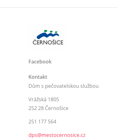
Facebook
Kontakt
Dům s pečovatelskou službou
Vrážská 1805
252 28 Černošice
251 177 564
dps@mestocernosice.cz