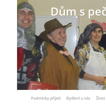
Dům s peč
Podmínky přijetí
Bydlení u nás
Život