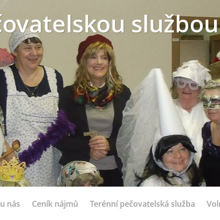
ovatelskou službou
 u nás
Ceník nájmů
Terénní pečovatelská služba
Vol