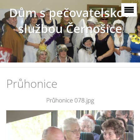
Dům s pečovatelskou
službou Černošice
Průhonice
Průhonice 078.jpg