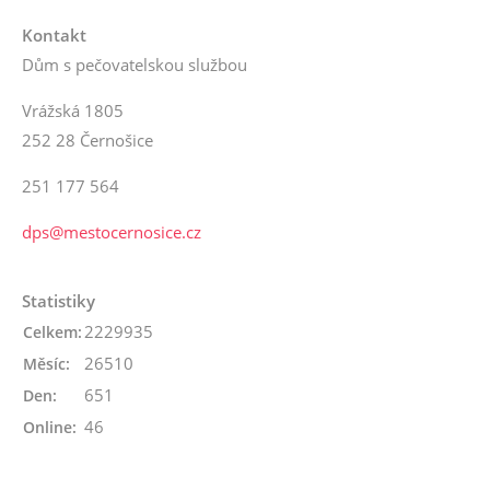
Kontakt
Dům s pečovatelskou službou
Vrážská 1805
252 28 Černošice
251 177 564
dps@mestocernosice.cz
Statistiky
2229935
Celkem:
26510
Měsíc:
651
Den:
46
Online: