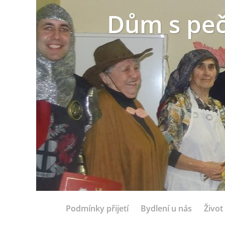
Dům s peč
Podmínky přijetí
Bydlení u nás
Život