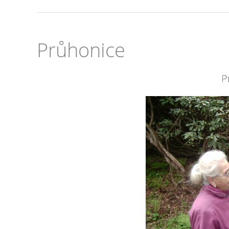
Průhonice
P