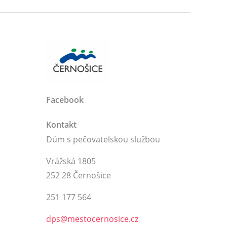
Facebook
Kontakt
Dům s pečovatelskou službou
Vrážská 1805
252 28 Černošice
251 177 564
dps@mestocernosice.cz