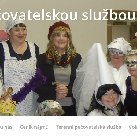
ovatelskou službou
 u nás
Ceník nájmů
Terénní pečovatelská služba
Vol