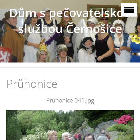
Dům s pečovatelskou
službou Černošice
Průhonice
Průhonice 041.jpg