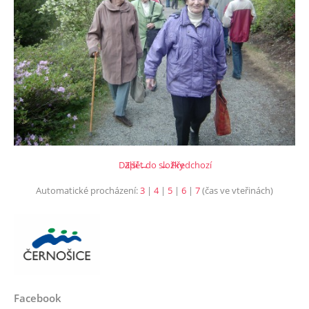
Další →
Zpět do složky
← Předchozí
Automatické procházení:
3
|
4
|
5
|
6
|
7
(čas ve vteřinách)
Facebook