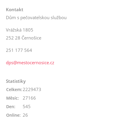
Kontakt
Dům s pečovatelskou službou
Vrážská 1805
252 28 Černošice
251 177 564
dps@mestocernosice.cz
Statistiky
2229473
Celkem:
27166
Měsíc:
545
Den:
26
Online: