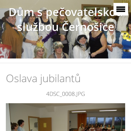
Dům s pečovatelskou
službou Černošice
Oslava jubilantů
4DSC_0008.JPG