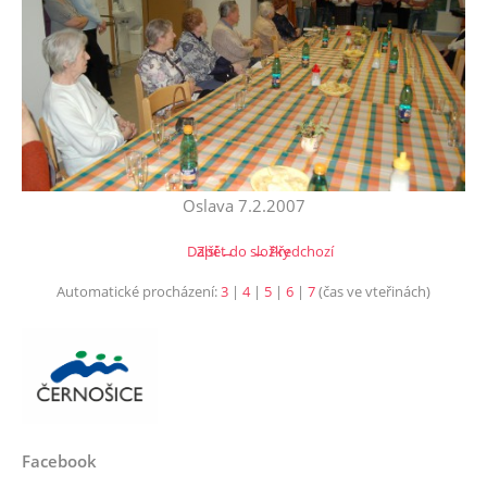
Oslava 7.2.2007
Další →
Zpět do složky
← Předchozí
Automatické procházení:
3
|
4
|
5
|
6
|
7
(čas ve vteřinách)
Facebook