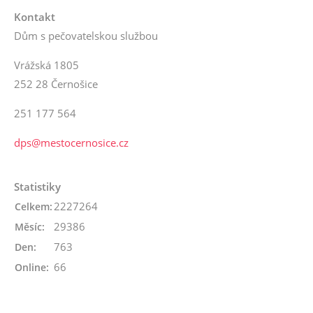
Kontakt
Dům s pečovatelskou službou
Vrážská 1805
252 28 Černošice
251 177 564
dps@mestocernosice.cz
Statistiky
2227264
Celkem:
29386
Měsíc:
763
Den:
66
Online: