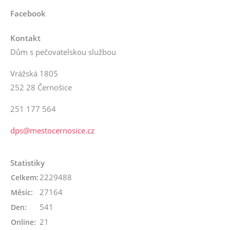
Facebook
Kontakt
Dům s pečovatelskou službou
Vrážská 1805
252 28 Černošice
251 177 564
dps@mestocernosice.cz
Statistiky
2229488
Celkem:
27164
Měsíc:
541
Den:
21
Online: