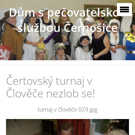
Dům s pečovatelskou
službou Černošice
Čertovský turnaj v
Člověče nezlob se!
turnaj v člověče 029.jpg