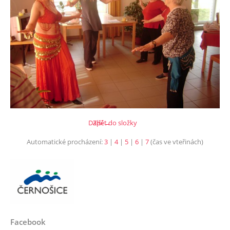
Další →
Zpět do složky
Automatické procházení:
3
|
4
|
5
|
6
|
7
(čas ve vteřinách)
Facebook