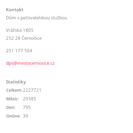
Kontakt
Dům s pečovatelskou službou
Vrážská 1805
252 28 Černošice
251 177 564
dps@mestocernosice.cz
Statistiky
2227721
Celkem:
29385
Měsíc:
795
Den:
39
Online: