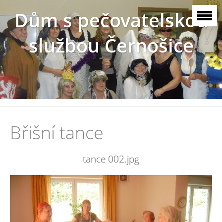
Dům s pečovatelskou
službou Černošice
Břišní tance
tance 002.jpg