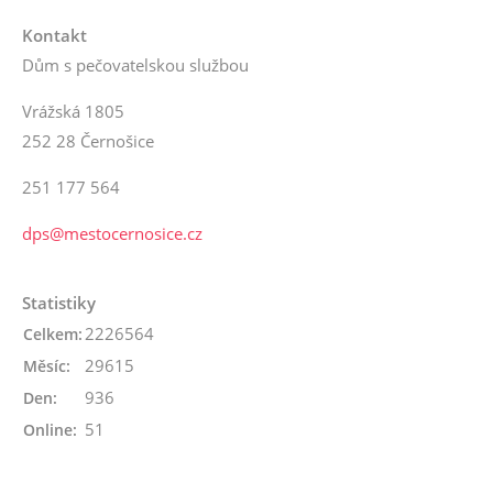
Kontakt
Dům s pečovatelskou službou
Vrážská 1805
252 28 Černošice
251 177 564
dps@mestocernosice.cz
Statistiky
2226564
Celkem:
29615
Měsíc:
936
Den:
51
Online: