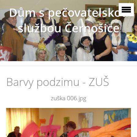
Dům s pečovatelskou
službou Černošice
Barvy podzimu - ZUŠ
zuška 006.jpg