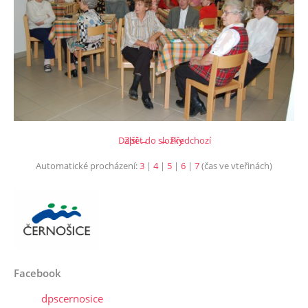
Další →
Zpět do složky
← Předchozí
Automatické procházení:
3
|
4
|
5
|
6
|
7
(čas ve vteřinách)
Facebook
dpscernosice