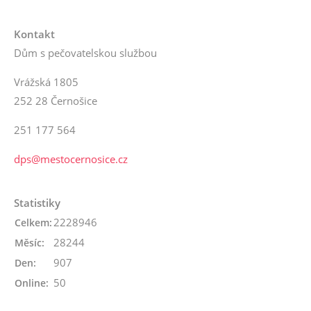
Kontakt
Dům s pečovatelskou službou
Vrážská 1805
252 28 Černošice
251 177 564
dps@mestocernosice.cz
Statistiky
2228946
Celkem:
28244
Měsíc:
907
Den:
50
Online: