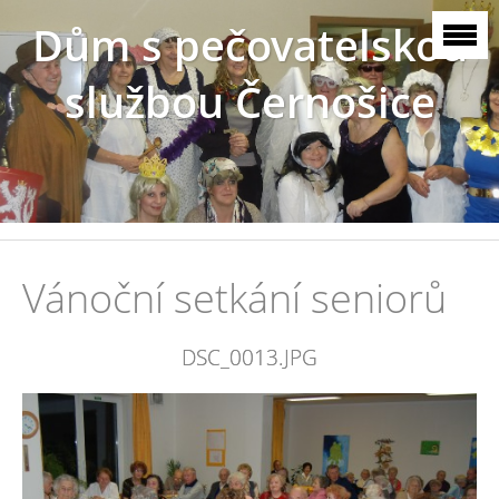
Dům s pečovatelskou
službou Černošice
Vánoční setkání seniorů
DSC_0013.JPG