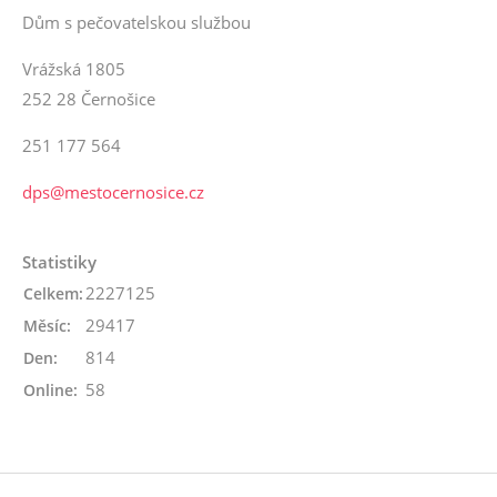
Dům s pečovatelskou službou
Vrážská 1805
252 28 Černošice
251 177 564
dps@mestocernosice.cz
Statistiky
2227125
Celkem:
29417
Měsíc:
814
Den:
58
Online: