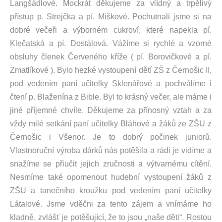
Langšádlové. Mockrát děkujeme za vlídný a trpělivý
přístup p. Strejčka a pí. Miškové. Pochutnali jsme si na
dobré večeři a výborném cukroví, které napekla pí.
Klečatská a pí. Dostálová. Vážíme si rychlé a vzorné
obsluhy členek Červeného kříže ( pí. Borovičkové a pí.
Zmatlíkové ). Bylo hezké vystoupení dětí ZŠ z Černošic II,
pod vedením paní učitelky Sklenářové a pochválíme i
čtení p. Blaženína z Bible. Byl to krásný večer, ale máme i
jiné příjemné chvíle. Děkujeme za přínosný vztah a za
vždy milé setkání paní učitelky Bláhové a žáků ze ZŠU z
Černošic i Všenor. Je to dobrý počinek juniorů.
Vlastnoruční výroba dárků nás potěšila a rádi je vidíme a
snažíme se přiučit jejich zručnosti a výtvarnému cítění.
Nesmíme také opomenout hudební vystoupení žáků z
ZŠU a tanečního kroužku pod vedením paní učitelky
Látalové. Jsme vděčni za tento zájem a vnímáme ho
kladně, zvlášť je potěšující, že to jsou „naše děti“. Rostou