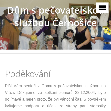
Dům s pečovatelskou
službou Černošice
Poděkování
Píší Vám senioři z Domu s pečovatelskou službou na
Vráži. Děkujeme za setkání seniorů 22.12.2004, bylo
dojímavé a nejen proto, že byl vánoční čas. S povděkem
kvitujeme podporu a účast ze strany paní starostky