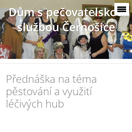
Dům s pečovatelskou
službou Černošice
Přednáška na téma
pěstování a využití
léčivých hub