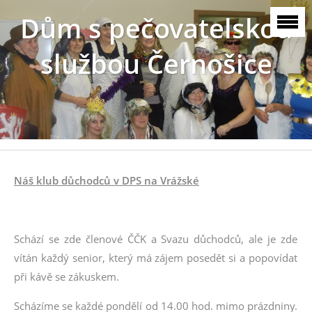
Dům s pečovatelskou
službou Černošice
Náš klub důchodců v DPS na Vrážské
.
Schází se zde členové ČČK a Svazu důchodců, ale je zde
vítán každý senior, který má zájem posedět si a popovídat
při kávě se zákuskem.
Scházíme se každé pondělí od 14.00 hod. mimo prázdniny.