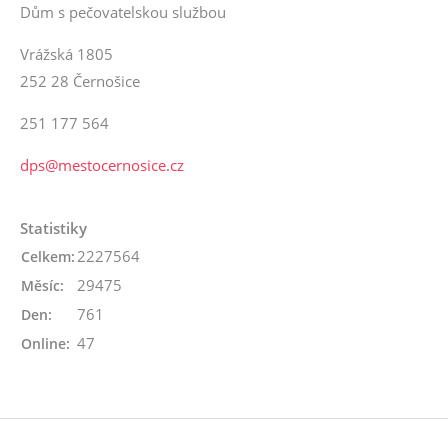
Dům s pečovatelskou službou
Vrážská 1805
252 28 Černošice
251 177 564
dps@mestocernosice.cz
Statistiky
2227564
Celkem:
29475
Měsíc:
761
Den:
47
Online: